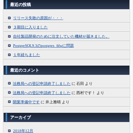
最近の投稿
リリース失敗の原因が・・・
３期目に入りました
自社製品開発のために注文していた機材が届きました。
PostgreSQL9.3のpostgres_fdwに問題
１年経ちました
最近のコメント
法務局への登記申請終了しました
に
石田
より
法務局への登記申請終了しました
に
西村です！
より
開業準備中です
に
井上雅晴
より
アーカイブ
2018年12月