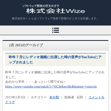
株式会社Ｗｉｚｅ
株式会社Ｗｉｚｅはソフトウェア技術で皆様のビジネスを応援します。
2月 2015
のアーカイブ
昨年７月にレディオ湘南に出演した時の音声がYouTubeにア
ップされました
昨年７月にレディオ湘南に出演した時の音声がYouTubeにアップされ
ました。
あれから半年・・・あっという間ですね～
https://www.youtube.com/watch?v=ViCfpKqeAIc&feature=youtu.be
2015年2月3日
|
カテゴリー :
未分類
|
投稿者 : 石田
|
コメントを
どうぞ