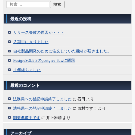
最近の投稿
リリース失敗の原因が・・・
３期目に入りました
自社製品開発のために注文していた機材が届きました。
PostgreSQL9.3のpostgres_fdwに問題
１年経ちました
最近のコメント
法務局への登記申請終了しました
に
石田
より
法務局への登記申請終了しました
に
西村です！
より
開業準備中です
に
井上雅晴
より
アーカイブ