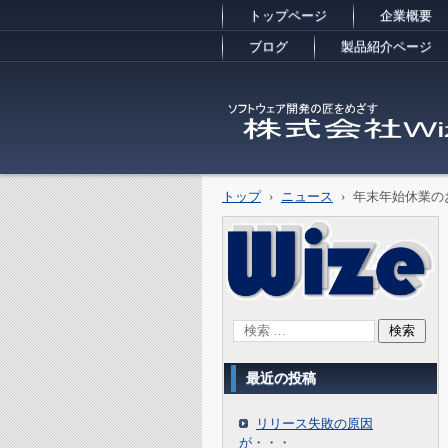
トップページ
企業概要
ブログ
製品紹介ページ
株式会社Ｗｉｚｅ
トップ
›
ニュース
›
年末年始休業の
最近の投稿
リリース失敗の原因
が・・・