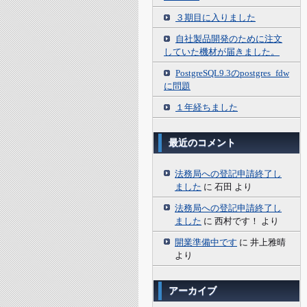
３期目に入りました
自社製品開発のために注文
していた機材が届きました。
PostgreSQL9.3のpostgres_fdw
に問題
１年経ちました
最近のコメント
法務局への登記申請終了し
ました
に
石田
より
法務局への登記申請終了し
ました
に
西村です！
より
開業準備中です
に
井上雅晴
より
アーカイブ