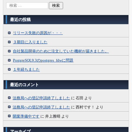
最近の投稿
リリース失敗の原因が・・・
３期目に入りました
自社製品開発のために注文していた機材が届きました。
PostgreSQL9.3のpostgres_fdwに問題
１年経ちました
最近のコメント
法務局への登記申請終了しました
に
石田
より
法務局への登記申請終了しました
に
西村です！
より
開業準備中です
に
井上雅晴
より
アーカイブ