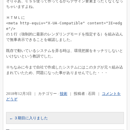
そりゃあ、ＣＳＳ使って作ってるからデザイン要素まったくなくなっ
ちゃいますよね。

<meta
http-equiv=
"X-UA-Compatible"
content=
"IE=edg
e"
の１行（強制的に最新のレンダリングモードを指定する）を組み込ん
で無事表示できることを確認しました。

既存で動いているシステムを弄る時は、環境把握をキッチリしないと
いけないという教訓でした。

※ちなみに今まで自社で作成したシステムにはこのタグが元々組み込
まれていたため、問題になった事がありませんでした・・・
2018年12月3日
|
カテゴリー :
技術
|
投稿者 : 石田
|
コメントを
どうぞ
←
３期目に入りました