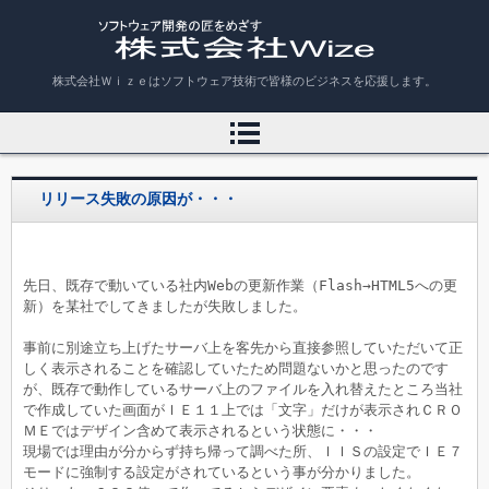
株式会社Ｗｉｚｅ
株式会社Ｗｉｚｅはソフトウェア技術で皆様のビジネスを応援します。
リリース失敗の原因が・・・
先日、既存で動いている社内Webの更新作業（Flash→HTML5への更
新）を某社でしてきましたが失敗しました。

事前に別途立ち上げたサーバ上を客先から直接参照していただいて正
しく表示されることを確認していたため問題ないかと思ったのです
が、既存で動作しているサーバ上のファイルを入れ替えたところ当社
で作成していた画面がＩＥ１１上では「文字」だけが表示されＣＲＯ
ＭＥではデザイン含めて表示されるという状態に・・・

現場では理由が分からず持ち帰って調べた所、ＩＩＳの設定でＩＥ７
モードに強制する設定がされているという事が分かりました。
