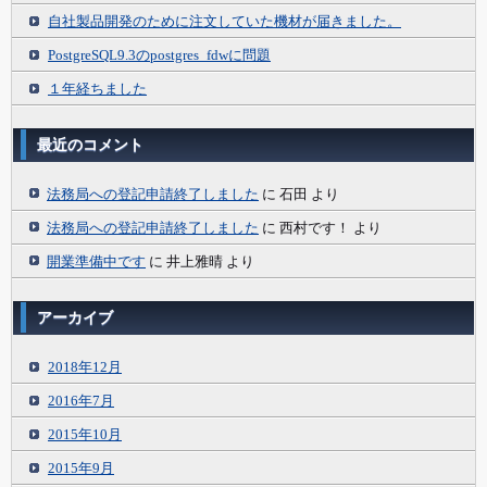
自社製品開発のために注文していた機材が届きました。
PostgreSQL9.3のpostgres_fdwに問題
１年経ちました
最近のコメント
法務局への登記申請終了しました
に
石田
より
法務局への登記申請終了しました
に
西村です！
より
開業準備中です
に
井上雅晴
より
アーカイブ
2018年12月
2016年7月
2015年10月
2015年9月