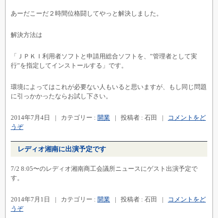
あーだこーだ２時間位格闘してやっと解決しました。
解決方法は
「ＪＰＫＩ利用者ソフトと申請用総合ソフトを、”管理者として実
行”を指定してインストールする」です。
環境によってはこれが必要ない人もいると思いますが、もし同じ問題
に引っかかったならお試し下さい。
2014年7月4日
|
カテゴリー :
開業
|
投稿者 : 石田
|
コメントをど
うぞ
レディオ湘南に出演予定です
7/2 8:05〜のレディオ湘南商工会議所ニュースにゲスト出演予定で
す。
2014年7月1日
|
カテゴリー :
開業
|
投稿者 : 石田
|
コメントをど
うぞ