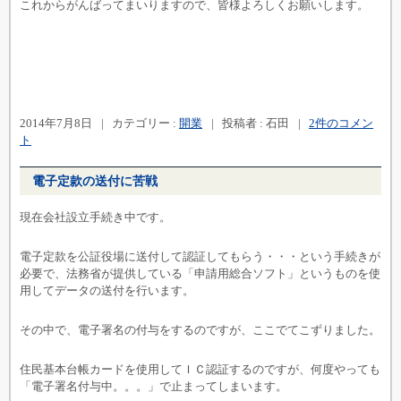
これからがんばってまいりますので、皆様よろしくお願いします。
2014年7月8日
|
カテゴリー :
開業
|
投稿者 : 石田
|
2件のコメン
ト
電子定款の送付に苦戦
現在会社設立手続き中です。
電子定款を公証役場に送付して認証してもらう・・・という手続きが
必要で、法務省が提供している「申請用総合ソフト」というものを使
用してデータの送付を行います。
その中で、電子署名の付与をするのですが、ここでてこずりました。
住民基本台帳カードを使用してＩＣ認証するのですが、何度やっても
「電子署名付与中。。。」で止まってしまいます。