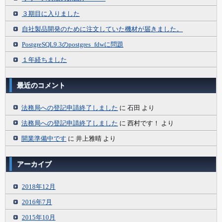
３期目に入りました
自社製品開発のために注文していた機材が届きました。
PostgreSQL9.3のpostgres_fdwに問題
１年経ちました
最近のコメント
法務局への登記申請終了しました
に
石田
より
法務局への登記申請終了しました
に
西村です！
より
開業準備中です
に
井上雅晴
より
アーカイブ
2018年12月
2016年7月
2015年10月